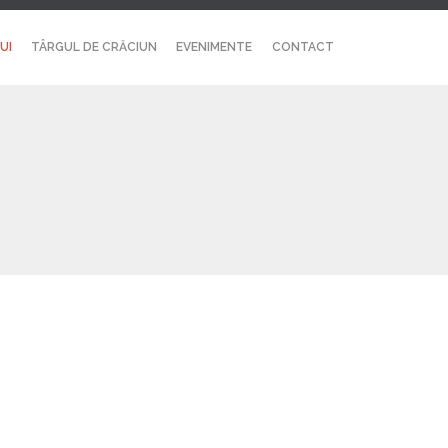
Skip
UI
TÂRGUL DE CRĂCIUN
EVENIMENTE
CONTACT
to
content