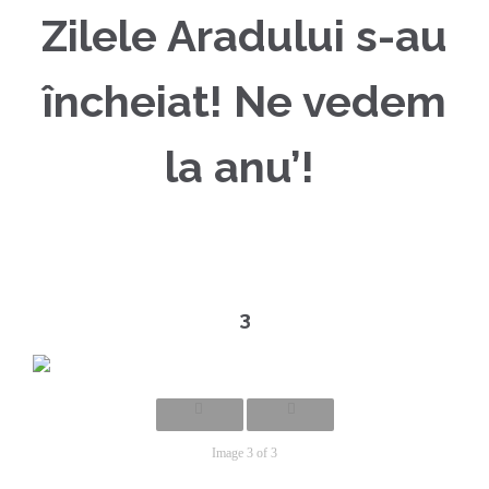
Zilele Aradului s-au
încheiat! Ne vedem
la anu’!
3
Image 3 of 3