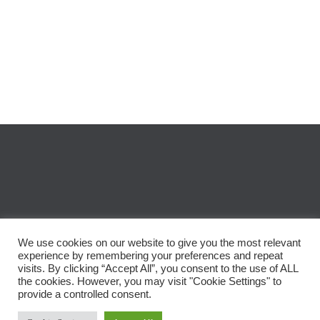
We use cookies on our website to give you the most relevant
experience by remembering your preferences and repeat
visits. By clicking “Accept All”, you consent to the use of ALL
© 2023
Calin Bibart
|
All rights reserved
the cookies. However, you may visit "Cookie Settings" to
provide a controlled consent.
↑