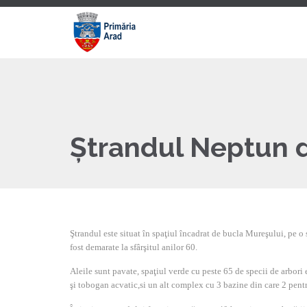
Ștrandul Neptun 
Ştrandul este situat în spaţiul încadrat de bucla Mureşului, pe o
fost demarate la sfârşitul anilor 60.
Aleile sunt pavate, spaţiul verde cu peste 65 de specii de arbori
şi tobogan acvatic,si un alt complex cu 3 bazine din care 2 pentr