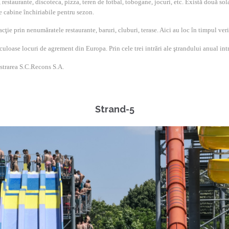
, restaurante, discoteca, pizza, teren de fotbal, tobogane, jocuri, etc. Există două so
de cabine închiriabile pentru sezon.
e prin nenumăratele restaurante, baruri, cluburi, terase. Aici au loc în timpul verii di
culoase locuri de agrement din Europa. Prin cele trei intrări ale ştrandului anual int
strarea S.C.Recons S.A.
Strand-5