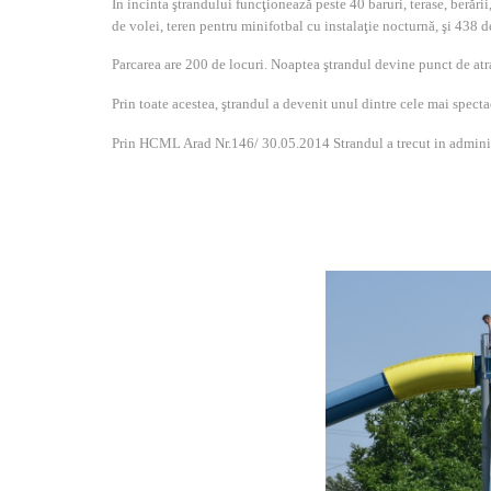
În incinta ştrandului funcţionează peste 40 baruri, terase, berării
de volei, teren pentru minifotbal cu instalaţie nocturnă, şi 438 
Parcarea are 200 de locuri. Noaptea ştrandul devine punct de atracţi
Prin toate acestea, ştrandul a devenit unul dintre cele mai specta
Prin HCML Arad Nr.146/ 30.05.2014 Strandul a trecut in admini