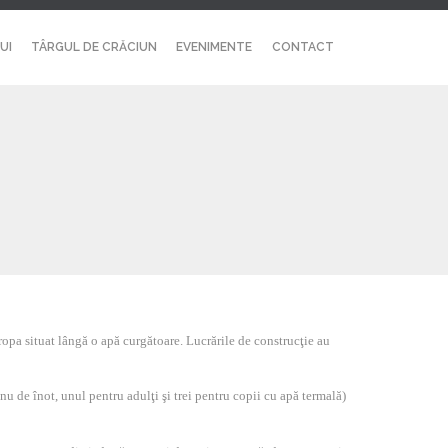
Skip
UI
TÂRGUL DE CRĂCIUN
EVENIMENTE
CONTACT
to
content
ropa situat lângă o apă curgătoare. Lucrările de construcţie au
u de înot, unul pentru adulţi şi trei pentru copii cu apă termală)