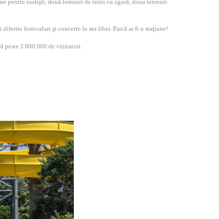
lare pentru nudişti, două terenuri de tenis cu zgură, doua terenuri
ferite festivaluri şi concerte în aer liber. Parcă ar fi o staţiune!
ră peste 3.000.000 de vizitatori.