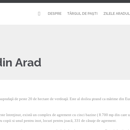
DESPRE
TÂRGUL DE PAȘTI
ZILELE ARADUL
din Arad
 suprafaţă de peste 20 de hectare de verdeaţă. Este al doilea ştrand ca mărime din Eu
 este întreţinut, există un complex de agrement cu cinci bazine ( 8.700 mp din care un
u copii si unul pentru inot, locuri pentru joacă, 331 de căsuţe de agrement.