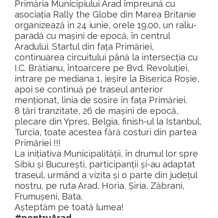
Primăria Municipiului Arad împreună cu
asociația Rally the Globe din Marea Britanie
organizează în 24 iunie, orele 19.00, un raliu-
paradă cu mașini de epocă, în centrul
Aradului. Startul din fața Primăriei,
continuarea circuitului până la intersecția cu
I.C. Brătianu, întoarcere pe Bvd. Revoluției,
intrare pe mediana 1, ieșire la Biserica Roșie,
apoi se continuă pe traseul anterior
menționat, linia de sosire în fața Primăriei.
8 țări tranzitate, 26 de mașini de epocă,
plecare din Ypres, Belgia, finish-ul la Istanbul,
Turcia, toate acestea fără costuri din partea
Primăriei !!!
La inițiativa Municipalității, în drumul lor spre
Sibiu și București, participanții și-au adaptat
traseul, urmând a vizita și o parte din județul
nostru, pe ruta Arad, Horia, Șiria, Zăbrani,
Frumușeni, Bata.
Așteptăm pe toată lumea!
#pentruArad