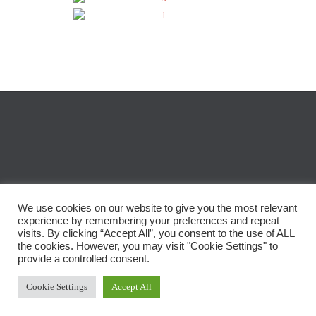
We use cookies on our website to give you the most relevant
experience by remembering your preferences and repeat
visits. By clicking “Accept All”, you consent to the use of ALL
© 2023
Calin Bibart
|
All rights reserved
the cookies. However, you may visit "Cookie Settings" to
provide a controlled consent.
↑
Cookie Settings
Accept All


tiktok
