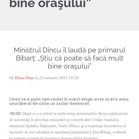
bine oraşului”
Ministrul Dîncu îl laudă pe primarul
Bibarţ: „Ştiu că poate să facă mult
bine oraşului”
De
Diana Duțu
la 22 ianuarie 2022 10:24
Ceea ce e puţin cam ciudat în acest elogiu este că el e adus
unui liberal de către un social-democrat.
ARAD.
După ce s-a referit la ineficienţa demersurilor făcute până acum
de autorităţi în privinţa restaurării şi valorificării Cetăţii Aradului,
ministrul Apărării Naţionale, Vasile Dîncu, şi-a exprimat încrederea că
lucrurile se vor schimba în mandatul primarului Călin Bibarţ, vorbind
în termeni extrem de laudativi despre edilul Aradului.