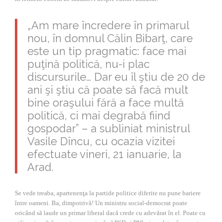
„Am mare încredere în primarul
nou, în domnul Călin Bibarţ, care
este un tip pragmatic: face mai
puţină politică, nu-i plac
discursurile… Dar eu îl ştiu de 20 de
ani şi ştiu că poate să facă mult
bine oraşului fără a face multă
politică, ci mai degrabă fiind
gospodar” – a subliniat ministrul
Vasile Dîncu, cu ocazia vizitei
efectuate vineri, 21 ianuarie, la
Arad.
Se vede treaba, apartenenţa la partide politice diferite nu pune bariere
între oameni. Ba, dimpotrivă! Un ministru social-democrat poate
oricând să laude un primar liberal dacă crede cu adevărat în el. Poate cu