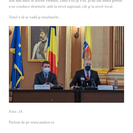
atât mai mult în aceste vremuri, când PSD şi PNL şi-au dat mâna pentru
a ne conduce destinele, atât la nivel naţional, cât şi la nivel local.
Totul e să se vadă şi rezultatele…
Foto: JA
Preluat de pe www.aradon.ro