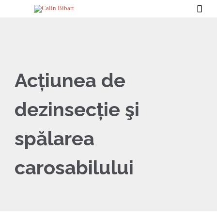

Acțiunea de
dezinsecție şi
spălarea
carosabilului