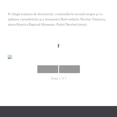
Pe lângă acțiunea de dezinsecție, continuăm în această noapte şi cu
spălarea carosabilului şi a trotuarelor Bulevardului Nicolae Titulescu,
artera Biserica Baptistă Maranata- Podul Decebal (retur).
f
Image 1 of 5